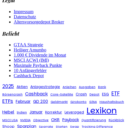
Legal
Impressum
Datenschutz
Altersvorsorgedepot Broker
Beliebt
GTAA Strategie
Heiliger Amumbo
1.000 € Dividende im Monat
MSCI ACWI (IMI)
Maximale Payback Punkte
10 Anfängerfehler
Cashback Depot
2025
Aktien
Anlagestrategie
Anleihen
Ausgaben
Bank
ETF
Cashback
Crash
ESG
Börsencrash
Core-Satellite
Depot
ETFs
Februar
GD 200
Geldmarkt
Girokonto
GTAA
Haushaltsbuch
Lexikon
Hebel
Januar
Korrektur
Leveraged
Indien
OKR
Payback
MSCI USA
NVIDIA
Objective
Quantifizierung
Rückblick
Sparplan
Shoop
Sparrate
Starten
Swap
Tracking Difference