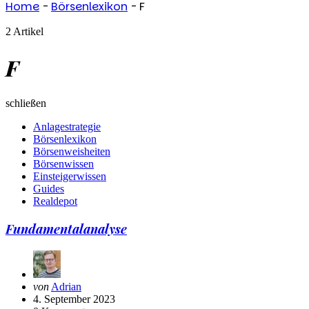
Home
-
Börsenlexikon
-
F
2 Artikel
F
schließen
Anlagestrategie
Börsenlexikon
Börsenweisheiten
Börsenwissen
Einsteigerwissen
Guides
Realdepot
Fundamentalanalyse
Geschrieben
von
Adrian
von
4. September 2023