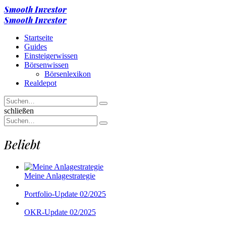
Menu
Smooth Investor
Suche
Menu
Smooth Investor
Startseite
Guides
Einsteigerwissen
Börsenwissen
Börsenlexikon
Realdepot
Suchen
Suche
nach
Suche
schließen
Suchen
Suche
nach
Beliebt
Meine Anlagestrategie
Portfolio-Update 02/2025
OKR-Update 02/2025