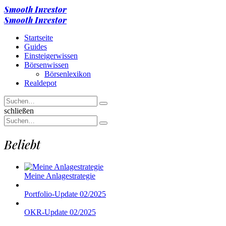
Menu
Smooth Investor
Suche
Menu
Smooth Investor
Startseite
Guides
Einsteigerwissen
Börsenwissen
Börsenlexikon
Realdepot
Suchen
Suche
nach
Suche
schließen
Suchen
Suche
nach
Beliebt
Meine Anlagestrategie
Portfolio-Update 02/2025
OKR-Update 02/2025