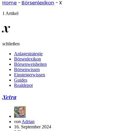
Home
-
Börsenlexikon
-
X
1 Artikel
X
schließen
Anlagestrategie
Börsenlexikon
Börsenweisheiten
Börsenwissen
Einsteigerwissen
Guides
Realdepot
Xetra
Geschrieben
von
Adrian
von
16. September 2024