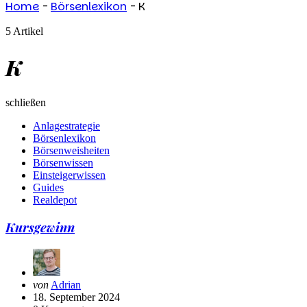
Home
-
Börsenlexikon
-
K
5 Artikel
K
schließen
Anlagestrategie
Börsenlexikon
Börsenweisheiten
Börsenwissen
Einsteigerwissen
Guides
Realdepot
Kursgewinn
Geschrieben
von
Adrian
von
18. September 2024