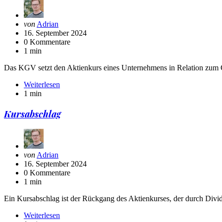
Geschrieben
von
Adrian
von
16. September 2024
0 Kommentare
1 min
Das KGV setzt den Aktienkurs eines Unternehmens in Relation zum 
Weiterlesen
1 min
Kursabschlag
Geschrieben
von
Adrian
von
16. September 2024
0 Kommentare
1 min
Ein Kursabschlag ist der Rückgang des Aktienkurses, der durch Div
Weiterlesen