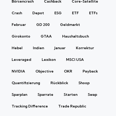
Börsencrash
Cashback
Core-Satellite
Crash
Depot
ESG
ETF
ETFs
Februar
GD 200
Geldmarkt
Girokonto
GTAA
Haushaltsbuch
Hebel
Indien
Januar
Korrektur
Leveraged
Lexikon
MSCI USA
NVIDIA
Objective
OKR
Payback
Quantifizierung
Rückblick
Shoop
Sparplan
Sparrate
Starten
Swap
Tracking Difference
Trade Republic