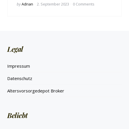
Posted
by
Adrian
2. September 2023
0
Comments
by
Legal
Impressum
Datenschutz
Altersvorsorgedepot Broker
Beliebt