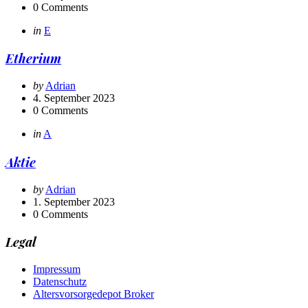
0
Comments
Categories
Posted
in
E
in
Etherium
Posted
by
Adrian
by
4. September 2023
0
Comments
Categories
Posted
in
A
in
Aktie
Posted
by
Adrian
by
1. September 2023
0
Comments
Legal
Impressum
Datenschutz
Altersvorsorgedepot Broker