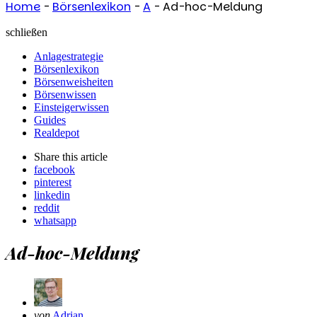
Home
-
Börsenlexikon
-
A
-
Ad-hoc-Meldung
schließen
Anlagestrategie
Börsenlexikon
Börsenweisheiten
Börsenwissen
Einsteigerwissen
Guides
Realdepot
Share
this article
facebook
pinterest
linkedin
reddit
whatsapp
Ad-hoc-Meldung
Geschrieben
von
Adrian