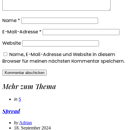
Name
*
E-Mail-Adresse
*
Website
Name, E-Mail-Adresse und Website in diesem
Browser für meinen nächsten Kommentar speichern.
Mehr zum Thema
Categories
Posted
in
S
in
Spread
Posted
by
Adrian
by
18. September 2024