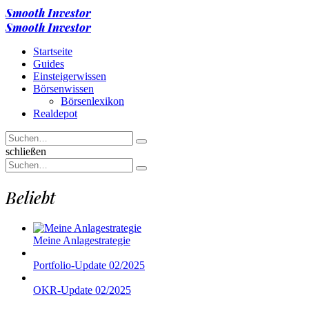
Menu
Smooth Investor
Suche
Menu
Smooth Investor
Startseite
Guides
Einsteigerwissen
Börsenwissen
Börsenlexikon
Realdepot
Suchen
Suche
nach
Suche
schließen
Suchen
Suche
nach
Beliebt
Meine Anlagestrategie
Portfolio-Update 02/2025
OKR-Update 02/2025