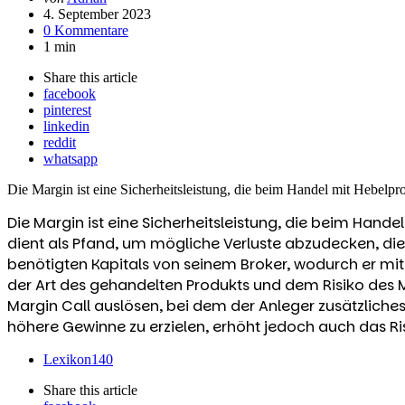
von
4. September 2023
0 Kommentare
1 min
Share
this article
facebook
pinterest
linkedin
reddit
whatsapp
Die Margin ist eine Sicherheitsleistung, die beim Handel mit Hebelpr
Die Margin ist eine Sicherheitsleistung, die beim Hand
dient als Pfand, um mögliche Verluste abzudecken, die
benötigten Kapitals von seinem Broker, wodurch er mit
der Art des gehandelten Produkts und dem Risiko des M
Margin Call auslösen, bei dem der Anleger zusätzliche
höhere Gewinne zu erzielen, erhöht jedoch auch das Ris
Lexikon
140
Share
this article