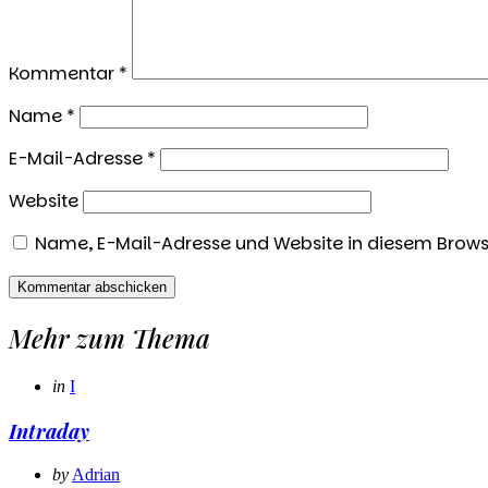
Kommentar
*
Name
*
E-Mail-Adresse
*
Website
Name, E-Mail-Adresse und Website in diesem Brow
Mehr zum Thema
Categories
Posted
in
I
in
Intraday
Posted
by
Adrian