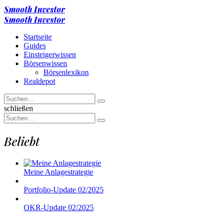
Menu
Smooth Investor
Suche
Menu
Smooth Investor
Startseite
Guides
Einsteigerwissen
Börsenwissen
Börsenlexikon
Realdepot
Suchen
Suche
nach
Suche
schließen
Suchen
Suche
nach
Beliebt
Meine Anlagestrategie
Portfolio-Update 02/2025
OKR-Update 02/2025