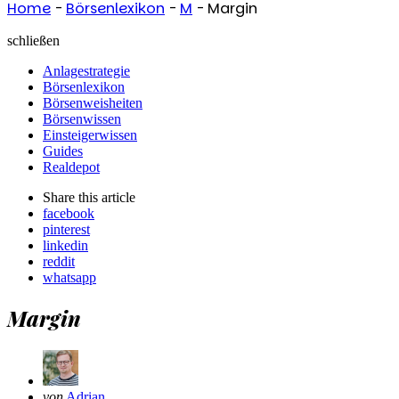
Home
-
Börsenlexikon
-
M
-
Margin
schließen
Anlagestrategie
Börsenlexikon
Börsenweisheiten
Börsenwissen
Einsteigerwissen
Guides
Realdepot
Share
this article
facebook
pinterest
linkedin
reddit
whatsapp
Margin
Geschrieben
von
Adrian