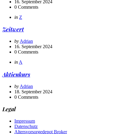
by
16. September 2024
0
Comments
Categories
Posted
in
Z
in
Zeitwert
Posted
by
Adrian
by
16. September 2024
0
Comments
Categories
Posted
in
A
in
Aktienkurs
Posted
by
Adrian
by
18. September 2024
0
Comments
Legal
Impressum
Datenschutz
Altersvorsorgedepot Broker